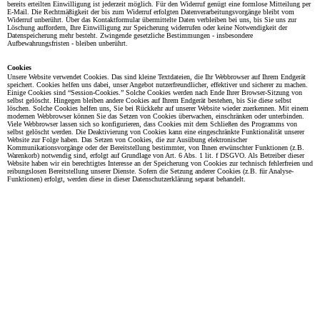
bereits erteilten Einwilligung ist jederzeit möglich. Für den Widerruf genügt eine formlose Mitteilung per
E-Mail. Die Rechtmäßigkeit der bis zum Widerruf erfolgten Datenverarbeitungsvorgänge bleibt vom
Widerruf unberührt. Über das Kontaktformular übermittelte Daten verbleiben bei uns, bis Sie uns zur
Löschung auffordern, Ihre Einwilligung zur Speicherung widerrufen oder keine Notwendigkeit der
Datenspeicherung mehr besteht. Zwingende gesetzliche Bestimmungen - insbesondere
Aufbewahrungsfristen - bleiben unberührt.
Cookies
Unsere Website verwendet Cookies. Das sind kleine Textdateien, die Ihr Webbrowser auf Ihrem Endgerät
speichert. Cookies helfen uns dabei, unser Angebot nutzerfreundlicher, effektiver und sicherer zu machen.
Einige Cookies sind “Session-Cookies.” Solche Cookies werden nach Ende Ihrer Browser-Sitzung von
selbst gelöscht. Hingegen bleiben andere Cookies auf Ihrem Endgerät bestehen, bis Sie diese selbst
löschen. Solche Cookies helfen uns, Sie bei Rückkehr auf unserer Website wieder zuerkennen. Mit einem
modernen Webbrowser können Sie das Setzen von Cookies überwachen, einschränken oder unterbinden.
Viele Webbrowser lassen sich so konfigurieren, dass Cookies mit dem Schließen des Programms von
selbst gelöscht werden. Die Deaktivierung von Cookies kann eine eingeschränkte Funktionalität unserer
Website zur Folge haben. Das Setzen von Cookies, die zur Ausübung elektronischer
Kommunikationsvorgänge oder der Bereitstellung bestimmter, von Ihnen erwünschter Funktionen (z.B.
Warenkorb) notwendig sind, erfolgt auf Grundlage von Art. 6 Abs. 1 lit. f DSGVO. Als Betreiber dieser
Website haben wir ein berechtigtes Interesse an der Speicherung von Cookies zur technisch fehlerfreien und
reibungslosen Bereitstellung unserer Dienste. Sofern die Setzung anderer Cookies (z.B. für Analyse-
Funktionen) erfolgt, werden diese in dieser Datenschutzerklärung separat behandelt.