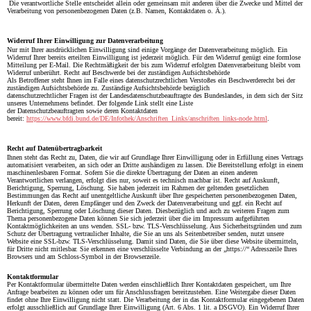
Die verantwortliche Stelle entscheidet allein oder gemeinsam mit anderen über die Zwecke und Mittel der
Verarbeitung von personenbezogenen Daten (z.B. Namen, Kontaktdaten o. Ä.).
Widerruf Ihrer Einwilligung zur Datenverarbeitung
Nur mit Ihrer ausdrücklichen Einwilligung sind einige Vorgänge der Datenverarbeitung möglich. Ein
Widerruf Ihrer bereits erteilten Einwilligung ist jederzeit möglich. Für den Widerruf genügt eine formlose
Mitteilung per E-Mail. Die Rechtmäßigkeit der bis zum Widerruf erfolgten Datenverarbeitung bleibt vom
Widerruf unberührt. Recht auf Beschwerde bei der zuständigen Aufsichtsbehörde
Als Betroffener steht Ihnen im Falle eines datenschutzrechtlichen Verstoßes ein Beschwerderecht bei der
zuständigen Aufsichtsbehörde zu. Zuständige Aufsichtsbehörde bezüglich
datenschutzrechtlicher Fragen ist der Landesdatenschutzbeauftragte des Bundeslandes, in dem sich der Sitz
unseres Unternehmens befindet. Der folgende Link stellt eine Liste
der Datenschutzbeauftragten sowie deren Kontaktdaten
bereit:
https://www.bfdi.bund.de/DE/Infothek/Anschriften_Links/anschriften_links-node.html
.
Recht auf Datenübertragbarkeit
Ihnen steht das Recht zu, Daten, die wir auf Grundlage Ihrer Einwilligung oder in Erfüllung eines Vertrags
automatisiert verarbeiten, an sich oder an Dritte aushändigen zu lassen. Die Bereitstellung erfolgt in einem
maschinenlesbaren Format. Sofern Sie die direkte Übertragung der Daten an einen anderen
Verantwortlichen verlangen, erfolgt dies nur, soweit es technisch machbar ist. Recht auf Auskunft,
Berichtigung, Sperrung, Löschung. Sie haben jederzeit im Rahmen der geltenden gesetzlichen
Bestimmungen das Recht auf unentgeltliche Auskunft über Ihre gespeicherten personenbezogenen Daten,
Herkunft der Daten, deren Empfänger und den Zweck der Datenverarbeitung und ggf. ein Recht auf
Berichtigung, Sperrung oder Löschung dieser Daten. Diesbezüglich und auch zu weiteren Fragen zum
Thema personenbezogene Daten können Sie sich jederzeit über die im Impressum aufgeführten
Kontaktmöglichkeiten an uns wenden. SSL- bzw. TLS-Verschlüsselung. Aus Sicherheitsgründen und zum
Schutz der Übertragung vertraulicher Inhalte, die Sie an uns als Seitenbetreiber senden, nutzt unsere
Website eine SSL-bzw. TLS-Verschlüsselung. Damit sind Daten, die Sie über diese Website übermitteln,
für Dritte nicht mitlesbar. Sie erkennen eine verschlüsselte Verbindung an der „https://“ Adresszeile Ihres
Browsers und am Schloss-Symbol in der Browserzeile.
Kontaktformular
Per Kontaktformular übermittelte Daten werden einschließlich Ihrer Kontaktdaten gespeichert, um Ihre
Anfrage bearbeiten zu können oder um für Anschlussfragen bereitzustehen. Eine Weitergabe dieser Daten
findet ohne Ihre Einwilligung nicht statt. Die Verarbeitung der in das Kontaktformular eingegebenen Daten
erfolgt ausschließlich auf Grundlage Ihrer Einwilligung (Art. 6 Abs. 1 lit. a DSGVO). Ein Widerruf Ihrer